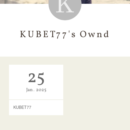
KUBET77's Ownd
25
Jan
2025
KUBET77